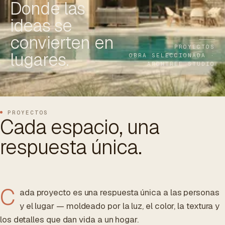
Donde las
ES
/
EN
/
RU
ideas se
convierten en
ARCHTREE
BARCELONA
STUDIO
PROYECTOS
lugares.
OBRA SELECCIONADA ·
ARCHTREE STUDIO
PROYECTOS
Cada espacio, una
respuesta única.
C
ada proyecto es una respuesta única a las personas
y el lugar — moldeado por la luz, el color, la textura y
los detalles que dan vida a un hogar.