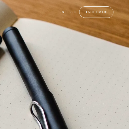
HABLEMOS
ES
/
EN
/
RU