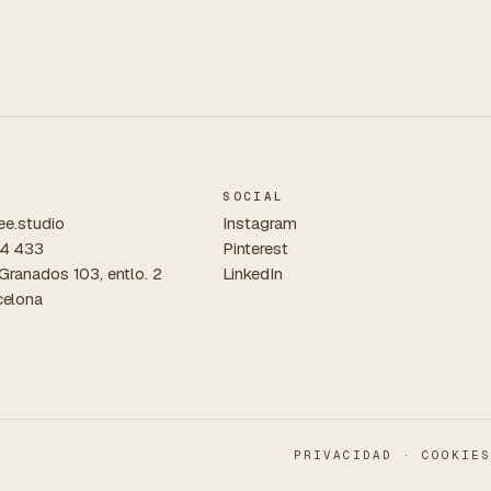
SOCIAL
ee.studio
Instagram
4 433
Pinterest
 Granados 103, entlo. 2
LinkedIn
elona
PRIVACIDAD
·
COOKIES