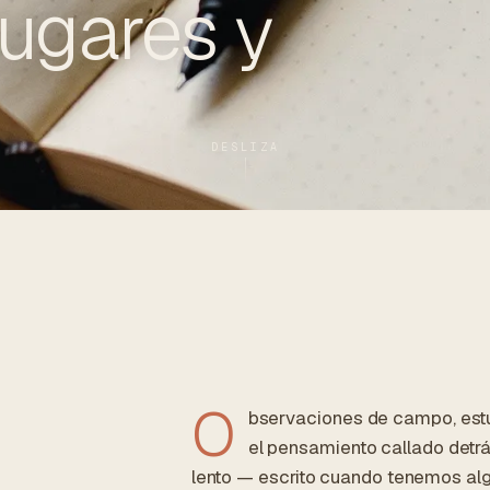
lugares y
DESLIZA
O
bservaciones de campo, estu
el pensamiento callado detrá
lento — escrito cuando tenemos alg