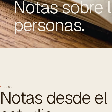
Notas sobre 
personas.
ES
/
EN
/
RU
ARCHTREE
BARCELONA
STUDIO
BLOG
Notas desde el