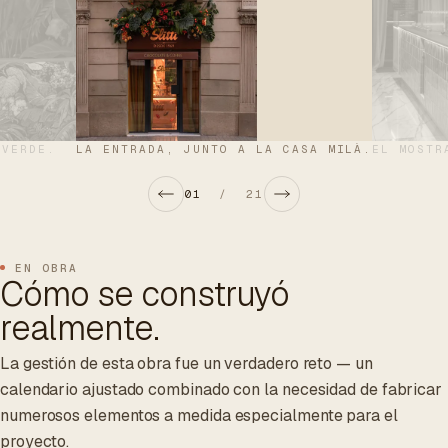
 VERDE.
LA ENTRADA, JUNTO A LA CASA MILÀ.
EL MOSTR
01
/
21
EN OBRA
Cómo se construyó
realmente.
La gestión de esta obra fue un verdadero reto — un
calendario ajustado combinado con la necesidad de fabricar
numerosos elementos a medida especialmente para el
proyecto.