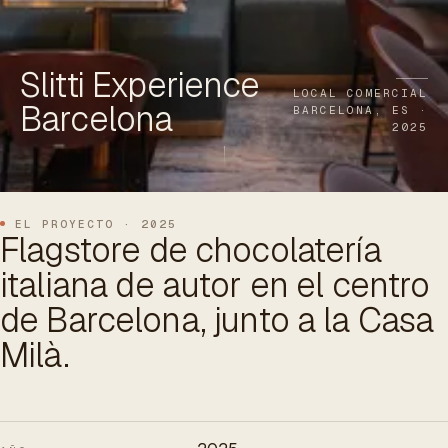
ES
/
EN
/
RU
Slitti Experience
ARCHTREE
BARCELONA
STUDIO
LOCAL COMERCIAL
Barcelona
BARCELONA, ES ·
2025
EL PROYECTO · 2025
Flagstore de chocolatería
italiana de autor en el centro
de Barcelona, junto a la Casa
Milà.