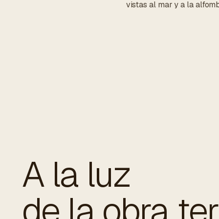
vistas al mar y a la alfom
A la luz
de la obra te