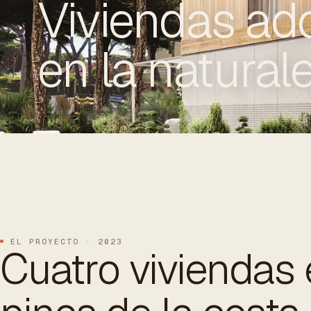
Viviendas ad
en la natural
ES
/
EN
/
RU
ARCHTREE
BARCELONA
STUDIO
EL PROYECTO · 2023
Cuatro viviendas 