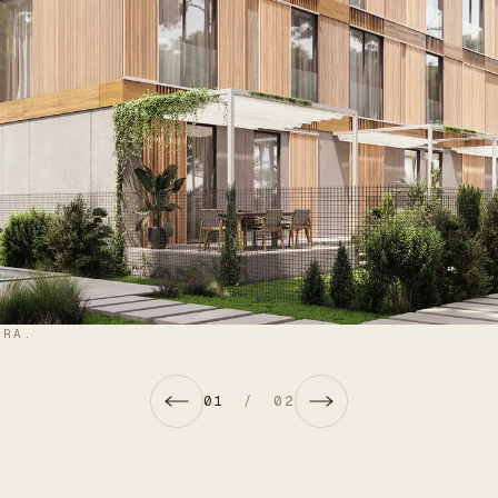
ERA.
01
/
02