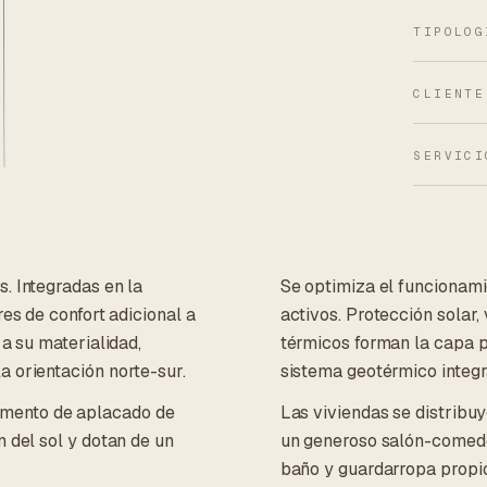
TIPOLOG
CLIENTE
SERVICI
. Integradas en la
Se optimiza el funcionami
res de confort adicional a
activos. Protección solar,
 a su materialidad,
térmicos forman la capa pa
a orientación norte-sur.
sistema geotérmico integra
amento de aplacado de
Las viviendas se distribuy
n del sol y dotan de un
un generoso salón-comedor
baño y guardarropa propios