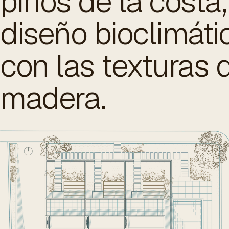
pinos de la costa
diseño bioclimáti
con las texturas d
madera.