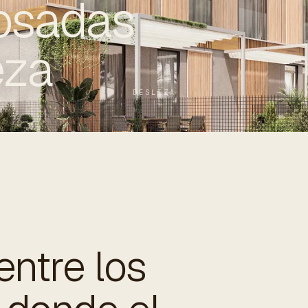
osadas
eza
DESLIZA
entre los