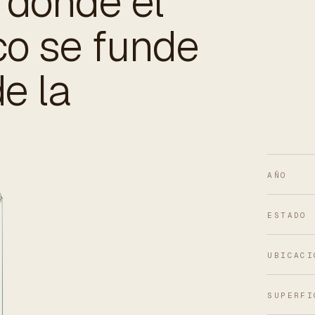
, donde el
co se funde
e la
AÑO
ESTADO
UBICACI
SUPERFI