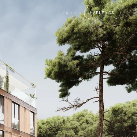
HABLEMOS
ES
/
EN
/
RU