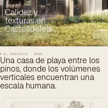
ES
/
EN
/
RU
Calidez y
texturas en
ARCHTREE
BARCELONA
STUDIO
VILLA COSTERA
Castelldefels
CASTELLDEFELS, ES
· 2020
EL PROYECTO · 2020
Una casa de playa entre los
pinos, donde los volúmenes
verticales encuentran una
escala humana.