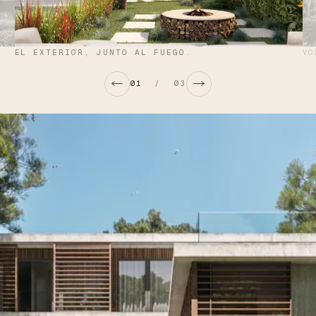
EL EXTERIOR, JUNTO AL FUEGO.
VO
01
/
03