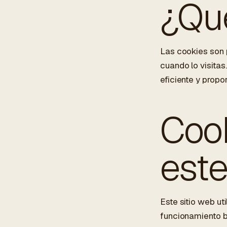
¿Qué
ES
/
EN
/
RU
Las cookies son 
cuando lo visitas
ARCHTREE
BARCELONA
STUDIO
eficiente y propor
Cook
este
Este sitio web ut
funcionamiento bá