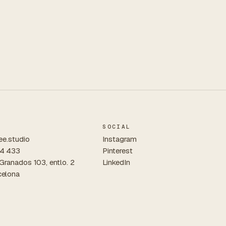
SOCIAL
ee.studio
Instagram
4 433
Pinterest
 Granados 103, entlo. 2
LinkedIn
elona