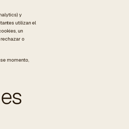
nalytics) y
antes utilizan el
cookies, un
, rechazar o
n ese momento,
ies