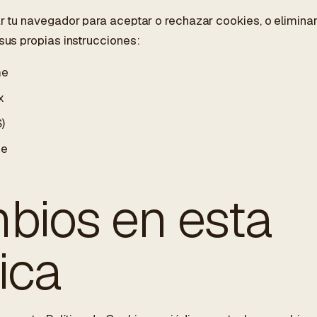
r tu navegador para aceptar o rechazar cookies, o elimina
sus propias instrucciones:
me
x
)
ge
bios en esta
tica