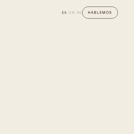
HABLEMOS
ES
/
EN
/
RU