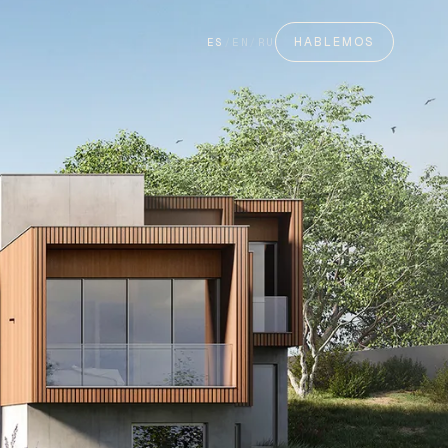
HABLEMOS
ES
/
EN
/
RU