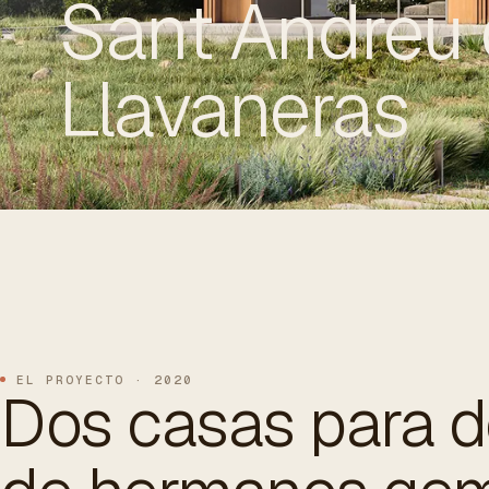
Sant Andreu
Llavaneras
ES
/
EN
/
RU
ARCHTREE
BARCELONA
STUDIO
EL PROYECTO · 2020
Dos casas para d