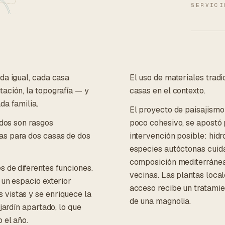
SERVICI
da igual, cada casa
El uso de materiales tradi
tación, la topografía — y
casas en el contexto.
da familia.
El proyecto de paisajismo 
edos son rasgos
poco cohesivo, se apostó 
as para dos casas de dos
intervención posible: hid
especies autóctonas cuida
composición mediterránea 
s de diferentes funciones.
vecinas. Las plantas loca
 un espacio exterior
acceso recibe un tratamie
 vistas y se enriquece la
de una magnolia.
jardín apartado, lo que
 el año.