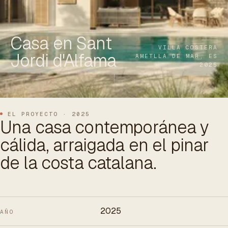
ES
/
EN
/
RU
Casa en Sant
ARCHTREE
BARCELONA
STUDIO
VILLA COSTERA
Jordi d'Alfama
AMETLLA DE MAR, ES
· 2025
EL PROYECTO · 2025
Una casa contemporánea y
cálida, arraigada en el pinar
de la costa catalana.
2025
AÑO