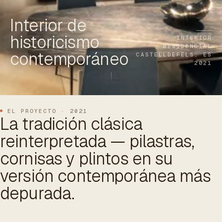
ES
/
EN
/
RU
Interior de
historicismo
ARCHTREE
BARCELONA
INTERIOR
STUDIO
RESIDENCIAL
contemporáneo
CASTELLDEFELS, ES
· 2021
EL PROYECTO · 2021
La tradición clásica
reinterpretada — pilastras,
cornisas y plintos en su
versión contemporánea más
depurada.