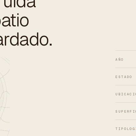
ruida
atio
ardado.
AÑO
ESTADO
UBICACI
SUPERFI
TIPOLOG