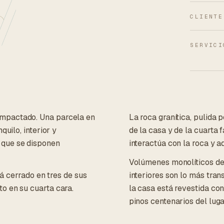
CLIENTE
SERVICI
ompactado. Una parcela en
La roca granítica, pulida p
quilo, interior y
de la casa y de la cuarta 
 que se disponen
interactúa con la roca y a
Volúmenes monolíticos de 
tá cerrado en tres de sus
interiores son lo más tran
o en su cuarta cara.
la casa está revestida co
pinos centenarios del luga