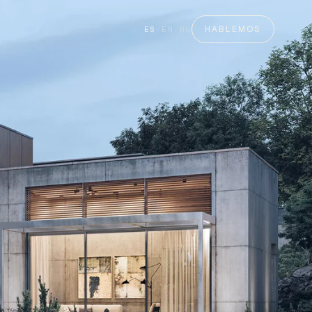
HABLEMOS
ES
/
EN
/
RU