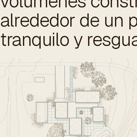
volúmenes const
alrededor de un p
tranquilo y resgu