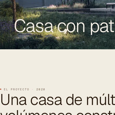
Casa con pat
ES
/
EN
/
RU
ARCHTREE
BARCELONA
STUDIO
EL PROYECTO · 2020
Una casa de múlt