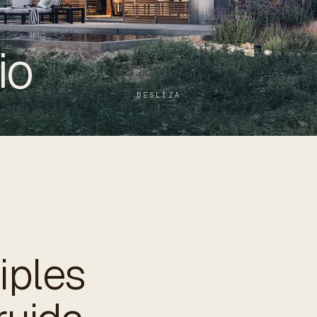
io
DESLIZA
iples