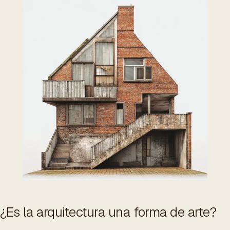
ES
/
EN
/
RU
ARCHTREE
BARCELONA
STUDIO
¿Es la arquitectura una forma de arte?