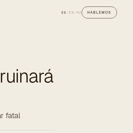
HABLEMOS
ES
/
EN
/
RU
ruinará
r fatal