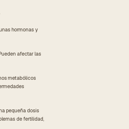
o
gunas hormonas y
 Pueden afectar las
rnos metabólicos
nfermedades
una pequeña dosis
lemas de fertilidad,