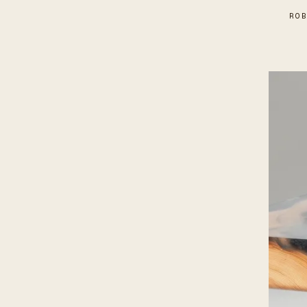
RO
ES
/
EN
/
RU
ARCHTREE
BARCELONA
STUDIO