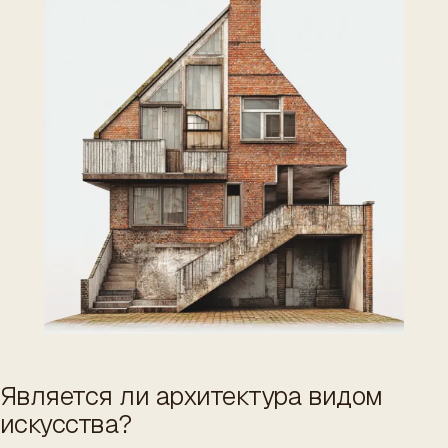
ES
/
EN
/
RU
ARCHTREE
БАРСЕЛОНА
STUDIO
Является ли архитектура видом
искусства?