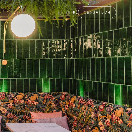
СВЯЗАТЬСЯ
ES
/
EN
/
RU