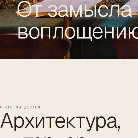
От замысла 
воплощению
ES
/
EN
/
RU
ARCHTREE
БАРСЕЛОНА
STUDIO
ЧТО МЫ ДЕЛАЕМ
Архитектура,