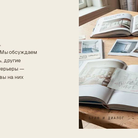
,
. Мы обсуждаем
, другие
терьеры —
 вы на них
БРИФ И ДИАЛОГ