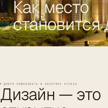
Как место
становится
ES
/
EN
/
RU
ARCHTREE
БАРСЕЛОНА
STUDIO
ДОБРО ПОЖАЛОВАТЬ В ARCHTREE STUDIO
Дизайн — это