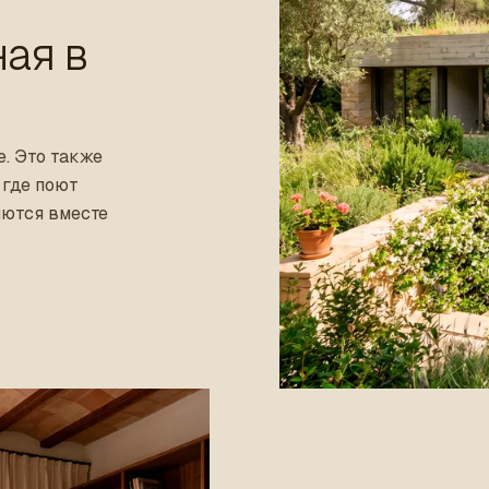
ная в
е. Это также
 где поют
яются вместе