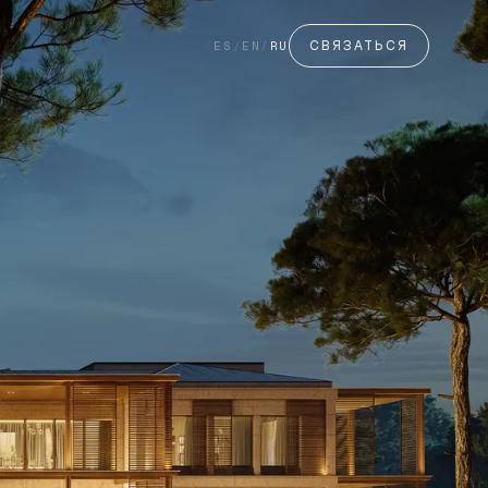
СВЯЗАТЬСЯ
ES
/
EN
/
RU