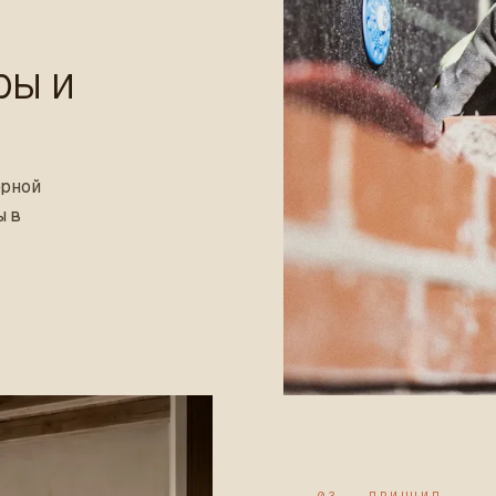
ры и
ерной
ы в
03 — ПРИНЦИП