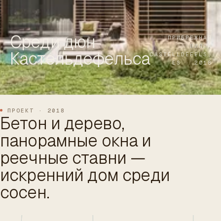
ES
/
EN
/
RU
Среди дюн
ARCHTREE
БАРСЕЛОНА
ПРИБРЕЖНАЯ
STUDIO
ВИЛЛА
Кастельдефельса
CASTELLDEFELS,
ES · 2018
ПРОЕКТ · 2018
Бетон и дерево,
панорамные окна и
реечные ставни —
искренний дом среди
сосен.