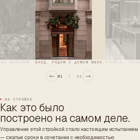
 НА ЗЕЛЁНОМ.
ВХОД, РЯДОМ С ДОМОМ МИЛА.
СТОЙКА, ТЁПЛ
01
/
21
НА СТРОЙКЕ
Как это было
построено на самом деле.
Управление этой стройкой стало настоящим испытанием
— сжатые сроки в сочетании с необходимостью