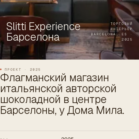
ES
/
EN
/
RU
Slitti Experience
ARCHTREE
БАРСЕЛОНА
ТОРГОВЫЙ
STUDIO
ИНТЕРЬЕР
Барселона
BARCELONA, ES ·
2025
ПРОЕКТ · 2025
Флагманский магазин
итальянской авторской
шоколадной в центре
Барселоны, у Дома Мила.